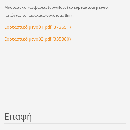
Μπορείτε να κατεβάσετε (download) το
εορταστικό μενού
,
πατώντας το παρακάτω σύνδεσμο (link):
Εορταστικό μενού1.pdf (373651)
Εορταστικό μενού2.pdf (335380)
Επαφή