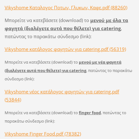
Vikyshome Καταλογος Ποτων, Γλυκων, Καφε.pdf (88260)
Μπορείτε να κατεβάσετε (download) το
μενού με όλα τα
φαγητά (διαλέγετε αυτά που θέλετε) για catering
,
πατώντας το παρακάτω σύνδεσμο (link):
Vikyshome κατάλογος φαγητών για catering.pdf (56319)
Μπορείτε να κατεβάσετε (download) το
μενού με νέα φαγητά
(διαλέγετε αυτά που θέλετε) για catering
, πατώντας το παρακάτω
σύνδεσμο (link):
Vikyshome νέος κατάλογος φαγητών για catering.pdf
(53844)
Μπορείτε να κατεβάσετε (download) το
finger food
, πατώντας το
παρακάτω σύνδεσμο (link):
Vikyshome Finger Food.pdf (78382)