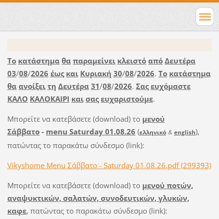
Το
κατάστημα
θα
παραμείνει
κλειστό
από
Δευτέρα
03
/
08
/
2026
έως
και
Κυριακή
30
/
08
/
2026
.
Το
κατάστημα
θα
ανοίξει
τη
Δευτέρα
31
/
08
/
2026
.
Σας
ευχόμαστε
ΚΑΛΟ
ΚΑΛΟΚΑΙΡΙ
και
σας
ευχαριστούμε
.
Μπορείτε να κατεβάσετε (download) το
μενού
Σάββατο
-
menu Saturday 01.08.26
(
),
ελληνικό
&
english
πατώντας το παρακάτω σύνδεσμο (link):
Vikyshome Menu Σάββατο - Saturday 01.08.26.pdf (299393)
Μπορείτε να κατεβάσετε (download) το
μενού ποτών,
αναψυκτικών, σαλατών, συνοδευτικών, γλυκών,
καφε
, πατώντας το παρακάτω σύνδεσμο (link):